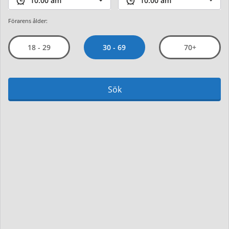
Förarens ålder:
30 - 69
18 - 29
70+
Sök