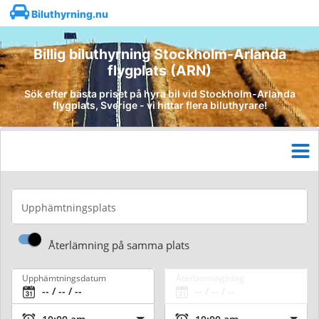
Biluthyrning.nu
Billig biluthyrning Stockholm-Arlanda
flygplats (ARN)
Sök efter bästa priset på hyra bil vid Stockholm-Arlanda
flygplats, Sverige - vi hittar flera biluthyrare!
Upphämtningsplats
Återlämning på samma plats
Upphämtningsdatum
Återlämningsdag