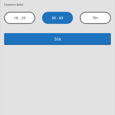
Förarens ålder:
30 - 69
18 - 29
70+
Sök