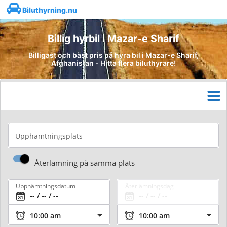
Biluthyrning.nu
Billig hyrbil i Mazar-e Sharif
Billigast och bäst pris på hyra bil i Mazar-e Sharif,
Afghanistan - Hitta flera biluthyrare!
Upphämtningsplats
Återlämning på samma plats
Upphämtningsdatum
Återlämningsdag