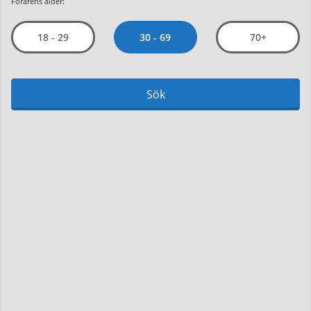
Förarens ålder:
30 - 69
18 - 29
70+
Sök