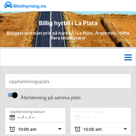
Biluthyrning.nu
Billig hyrbil i La Plata
Billigast och bäst pris på hyra bil i La Plata, Argentina - Hitta
flera biluthyrare!
Upphämtningsplats
Återlämning på samma plats
Upphämtningsdatum
Återlämningsdag