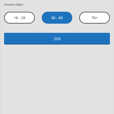
Förarens ålder:
30 - 69
18 - 29
70+
Sök