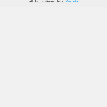
att du godkänner detta.
Mer info
Priser från kända biluthyrningsföretag men även små
lokala i Córdoba