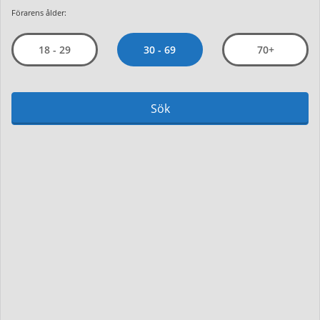
Förarens ålder:
30 - 69
18 - 29
70+
Sök