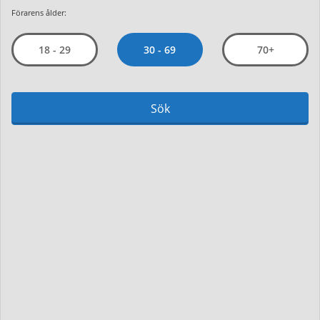
Förarens ålder:
30 - 69
18 - 29
70+
Sök