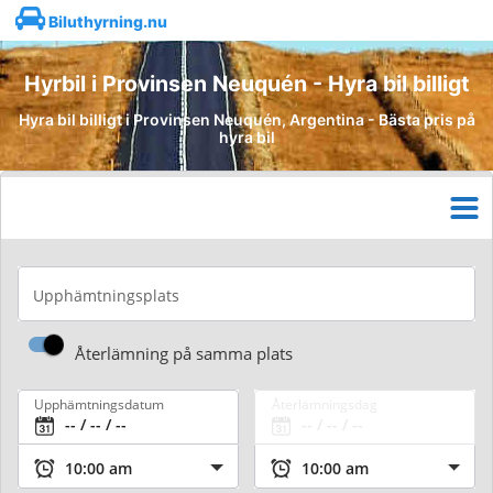
Biluthyrning.nu
Hyrbil i Provinsen Neuquén - Hyra bil billigt
Hyra bil billigt i Provinsen Neuquén, Argentina - Bästa pris på
hyra bil
Upphämtningsplats
Återlämning på samma plats
Upphämtningsdatum
Återlämningsdag