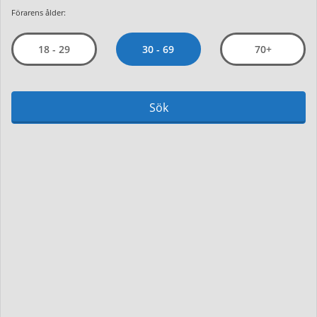
Förarens ålder:
30 - 69
18 - 29
70+
Sök