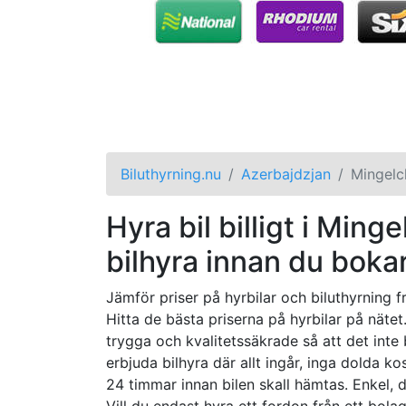
Biluthyrning.nu
Azerbajdzjan
Mingelc
Hyra bil billigt i Ming
bilhyra innan du bokar
Jämför priser på hyrbilar och biluthyrning f
Hitta de bästa priserna på hyrbilar på nätet.
trygga och kvalitetssäkrade så att det inte
erbjuda bilhyra där allt ingår, inga dolda ko
24 timmar innan bilen skall hämtas. Enkel, d
Vill du endast hyra ett fordon från ett bola