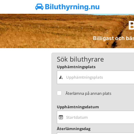
Biluthyrning.nu
B
Billigast och bäs
Sök biluthyrare
Upphämtningsplats
Återlämna på annan plats
Upphämtningsdatum
Återlämningsdag