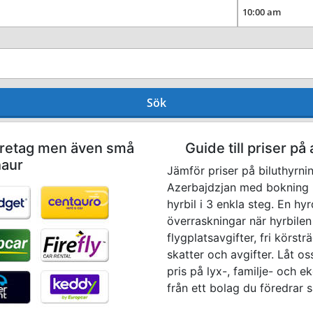
Sök
företag men även små
Guide till priser på 
haur
Jämför priser på biluthyrni
Azerbajdzjan med bokning 
hyrbil i 3 enkla steg. En hyr
överraskningar när hyrbilen 
flygplatsavgifter, fri körst
skatter och avgifter. Låt oss
pris på lyx-, familje- och e
från ett bolag du föredrar 