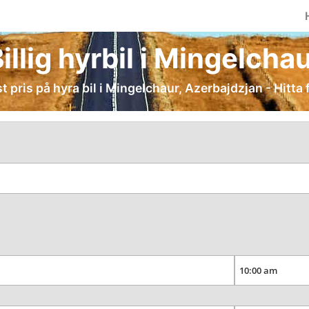
illig hyrbil i Mingelcha
t pris på hyra bil i Mingelchaur, Azerbajdzjan - Hitta 