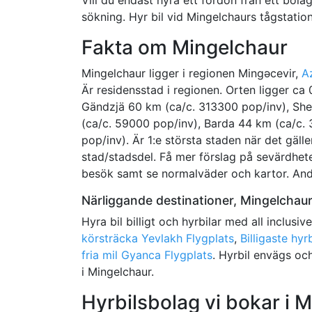
sökning. Hyr bil vid Mingelchaurs tågstatio
Fakta om Mingelchaur
Mingelchaur ligger i regionen Mingǝcevir,
A
Är residensstad i regionen. Orten ligger ca
Gändzjä 60 km (ca/c. 313300 pop/inv), She
(ca/c. 59000 pop/inv), Barda 44 km (ca/c.
pop/inv). Är 1:e största staden när det gäll
stad/stadsdel. Få mer förslag på sevärdhete
besök samt se normalväder och kartor. And
Närliggande destinationer, Mingelchau
Hyra bil billigt och hyrbilar med all inclusiv
körsträcka Yevlakh Flygplats
,
Billigaste hyr
fria mil Gyanca Flygplats
. Hyrbil envägs oc
i Mingelchaur.
Hyrbilsbolag vi bokar i 