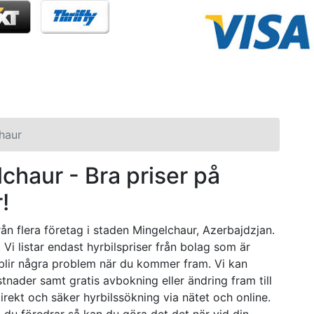
haur
elchaur - Bra priser på
!
rån flera företag i staden Mingelchaur, Azerbajdzjan.
 Vi listar endast hyrbilspriser från bolag som är
 blir några problem när du kommer fram. Vi kan
stnader samt gratis avbokning eller ändring fram till
irekt och säker hyrbilssökning via nätet och online.
g du föredrar så kan du göra det det när vid din