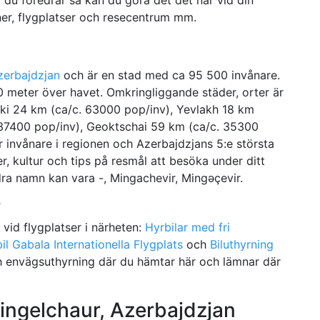
ner, flygplatser och resecentrum mm.
zerbajdzjan
och är en stad med ca 95 500 invånare.
 0 meter över havet. Omkringliggande städer, orter är
ki 24 km (ca/c. 63000 pop/inv), Yevlakh 18 km
 37400 pop/inv), Geoktschai 59 km (ca/c. 35300
er invånare i regionen och Azerbajdzjans 5:e största
r, kultur och tips på resmål att besöka under ditt
ra namn kan vara -, Mingachevir, Mingǝçevir.
r
e vid flygplatser i närheten:
Hyrbilar med fri
bil Gabala Internationella Flygplats
och
Biluthyrning
h envägsuthyrning där du hämtar här och lämnar där
Mingelchaur, Azerbajdzjan