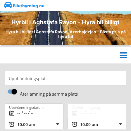
Biluthyrning.nu
Hyrbil i Aghstafa Rayon - Hyra bil billigt
Hyra bil billigt i Aghstafa Rayon, Azerbajdzjan - Bästa pris på
hyra bil
Upphämtningsplats
Återlämning på samma plats
Upphämtningsdatum
Återlämningsdag