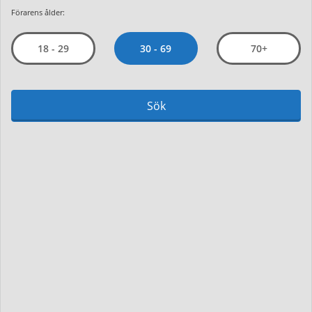
Förarens ålder:
30 - 69
18 - 29
70+
Sök