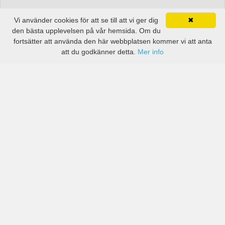
Vi använder cookies för att se till att vi ger dig
✖
den bästa upplevelsen på vår hemsida. Om du
fortsätter att använda den här webbplatsen kommer vi att anta
att du godkänner detta.
Mer info
Priser från kända biluthyrningsföretag men även små
lokala i Corozal