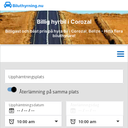
Biluthyrning.nu
Billig hyrbil i Corozal
Billigast och bäst pris på hyra bil i Corozal, Belize - Hitta flera
biluthyrare!
Upphämtningsplats
Återlämning på samma plats
Upphämtningsdatum
Återlämningsdag