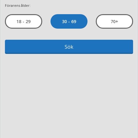
Förarens ålder:
30 - 69
18 - 29
70+
Sök