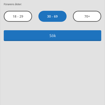
Förarens ålder:
30 - 69
18 - 29
70+
Sök