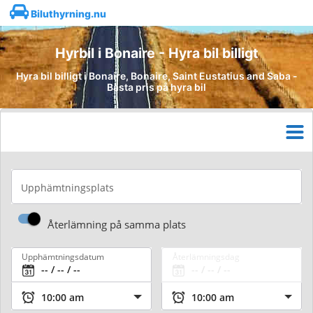
Biluthyrning.nu
Hyrbil i Bonaire - Hyra bil billigt
Hyra bil billigt i Bonaire, Bonaire, Saint Eustatius and Saba -
Bästa pris på hyra bil
Upphämtningsplats
Återlämning på samma plats
Upphämtningsdatum
Återlämningsdag