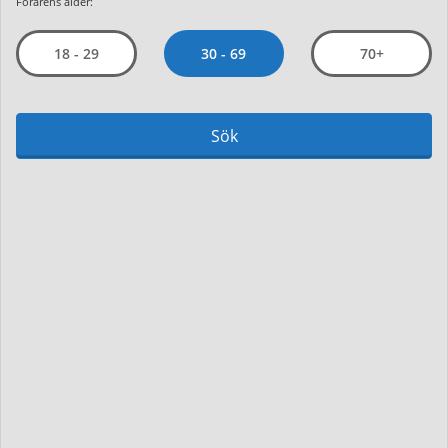
Förarens ålder:
30 - 69
18 - 29
70+
Sök