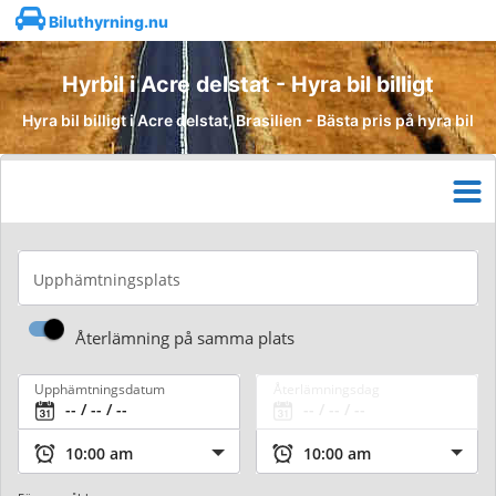
Biluthyrning.nu
Hyrbil i Acre delstat - Hyra bil billigt
Hyra bil billigt i Acre delstat, Brasilien - Bästa pris på hyra bil
Upphämtningsplats
Återlämning på samma plats
Upphämtningsdatum
Återlämningsdag