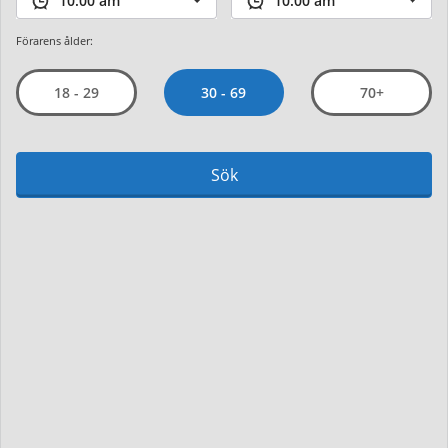
Förarens ålder:
30 - 69
18 - 29
70+
Sök