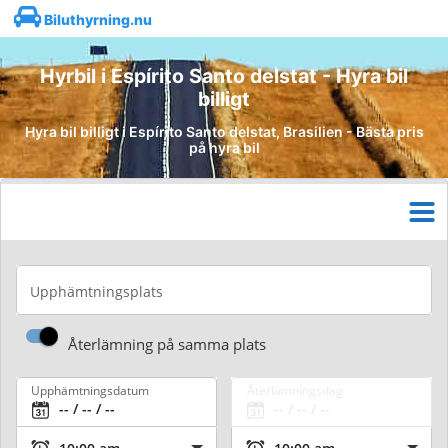
Biluthyrning.nu
Hyrbil i Espírito Santo delstat - Hyra bil
billigt
Hyra bil billigt i Espírito Santo delstat, Brasilien - Bästa pris
på hyra bil
Upphämtningsplats
Återlämning på samma plats
Upphämtningsdatum
Återlämningsdag