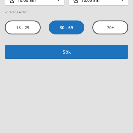
Förarens ålder:
30 - 69
18 - 29
70+
Sök