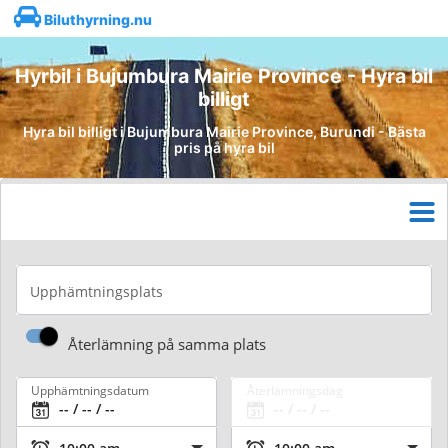
Biluthyrning.nu
Hyrbil i Bujumbura Mairie Province - Hyra bil
billigt
Hyra bil billigt i Bujumbura Mairie Province, Burundi - Bästa
pris på hyra bil
Upphämtningsplats
Återlämning på samma plats
Upphämtningsdatum
Återlämningsdag