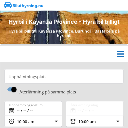
Biluthyrning.nu
Hyrbil i Kayanza Province - Hyra bil billigt
Hyra bil billigt i Kayanza Province, Burundi - Bästa pris på
hyra bil
Upphämtningsplats
Återlämning på samma plats
Upphämtningsdatum
Återlämningsdag