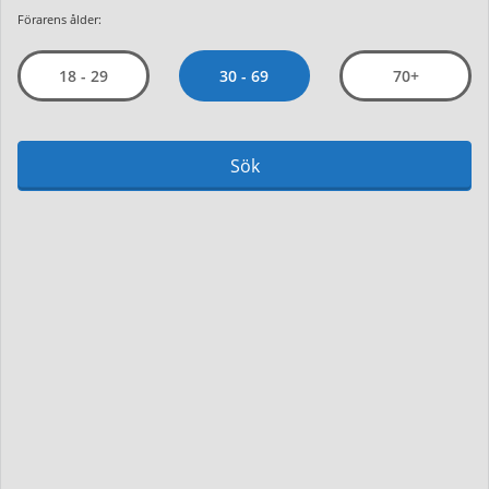
Förarens ålder:
30 - 69
18 - 29
70+
Sök