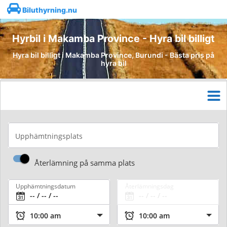
Biluthyrning.nu
Hyrbil i Makamba Province - Hyra bil billigt
Hyra bil billigt i Makamba Province, Burundi - Bästa pris på
hyra bil
Upphämtningsplats
Återlämning på samma plats
Upphämtningsdatum
Återlämningsdag