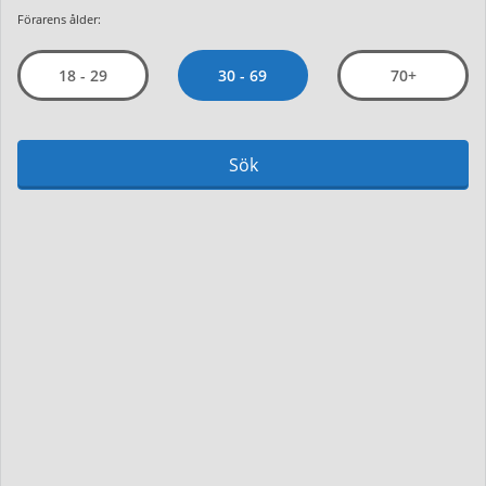
Förarens ålder:
30 - 69
18 - 29
70+
Sök