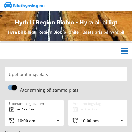
Biluthyrning.nu
Hyrbil i Region Biobío - Hyra bil billigt
Hyra bil billigt i Region Biobío, Chile - Bästa pris på hyra bil
Upphämtningsplats
Återlämning på samma plats
Upphämtningsdatum
Återlämningsdag