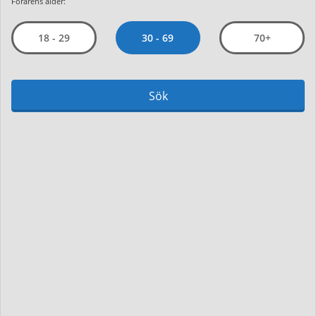
Förarens ålder:
30 - 69
18 - 29
70+
Sök