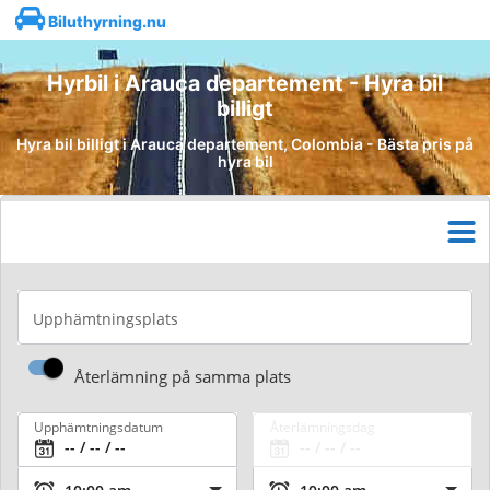
Biluthyrning.nu
Hyrbil i Arauca departement - Hyra bil
billigt
Hyra bil billigt i Arauca departement, Colombia - Bästa pris på
hyra bil
Upphämtningsplats
Återlämning på samma plats
Upphämtningsdatum
Återlämningsdag