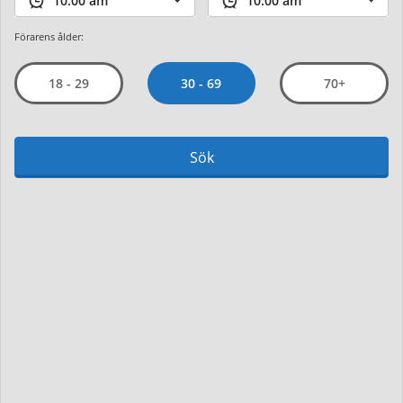
Förarens ålder:
30 - 69
18 - 29
70+
Sök