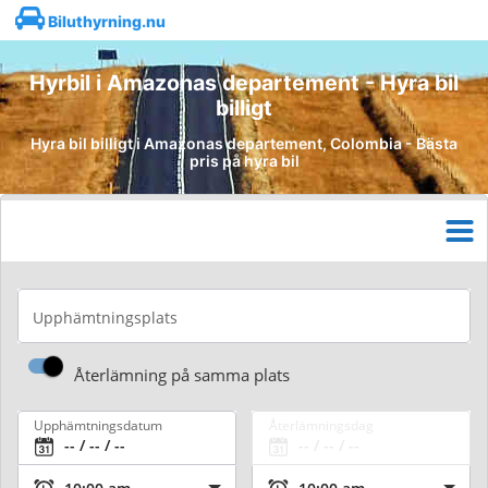
Biluthyrning.nu
Hyrbil i Amazonas departement - Hyra bil
billigt
Hyra bil billigt i Amazonas departement, Colombia - Bästa
pris på hyra bil
Upphämtningsplats
Återlämning på samma plats
Upphämtningsdatum
Återlämningsdag