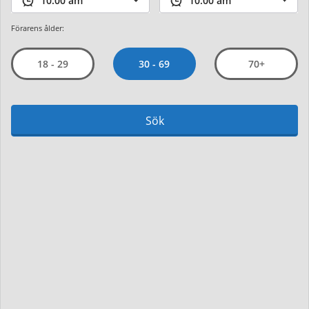
Förarens ålder:
30 - 69
18 - 29
70+
Sök