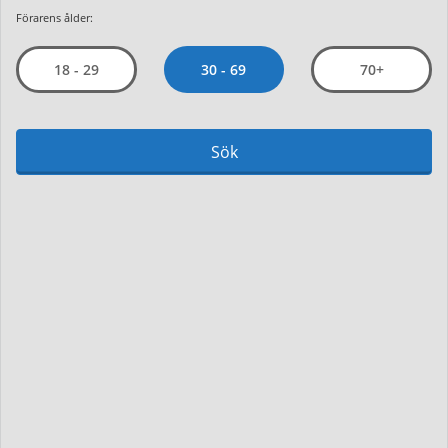
Förarens ålder:
30 - 69
18 - 29
70+
Sök