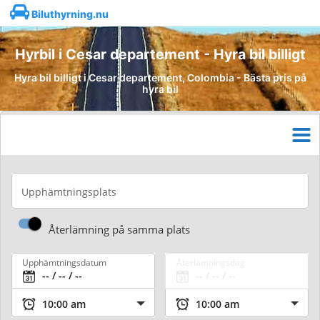
Biluthyrning.nu
Hyrbil i Cesar departement - Hyra bil billigt
Hyra bil billigt i Cesar departement, Colombia - Bästa pris på
hyra bil
Upphämtningsplats
Återlämning på samma plats
Upphämtningsdatum
Återlämningsdag