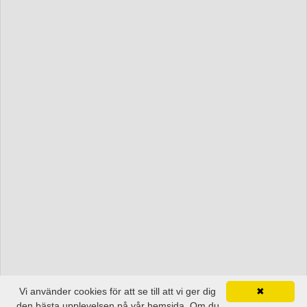
Vi använder cookies för att se till att vi ger dig
✖
den bästa upplevelsen på vår hemsida. Om du