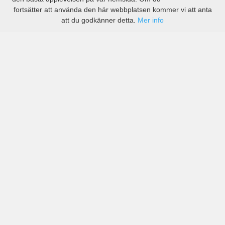
fortsätter att använda den här webbplatsen kommer vi att anta
att du godkänner detta.
Mer info
Priser från kända biluthyrningsföretag men även små
lokala i Chocó