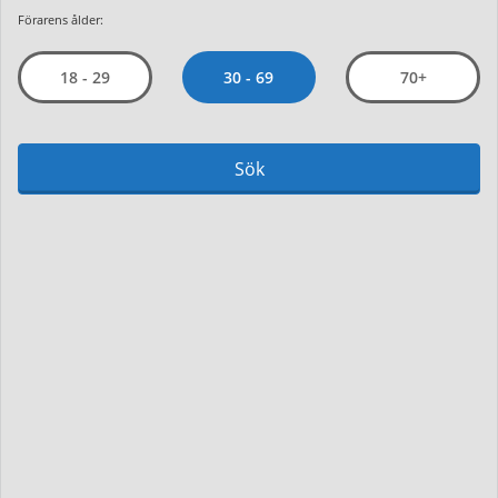
Förarens ålder:
30 - 69
18 - 29
70+
Sök