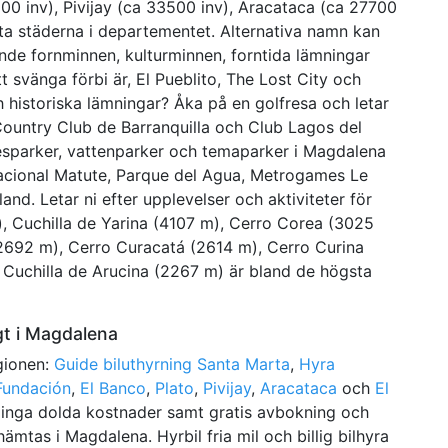
600 inv), Pivijay (ca 33500 inv), Aracataca (ca 27700
sta städerna i departementet. Alternativa namn kan
nde fornminnen, kulturminnen, forntida lämningar
svänga förbi är, El Pueblito, The Lost City och
 historiska lämningar? Åka på en golfresa och letar
ountry Club de Barranquilla och Club Lagos del
esparker, vattenparker och temaparker i Magdalena
eacional Matute, Parque del Agua, Metrogames Le
d. Letar ni efter upplevelser och aktiviteter för
), Cuchilla de Yarina (4107 m), Cerro Corea (3025
(2692 m), Cerro Curacatá (2614 m), Cerro Curina
 Cuchilla de Arucina (2267 m) är bland de högsta
igt i Magdalena
egionen:
Guide biluthyrning Santa Marta
,
Hyra
 Fundación
,
El Banco
,
Plato
,
Pivijay
,
Aracataca
och
El
år, inga dolda kostnader samt gratis avbokning och
hämtas i Magdalena. Hyrbil fria mil och billig bilhyra