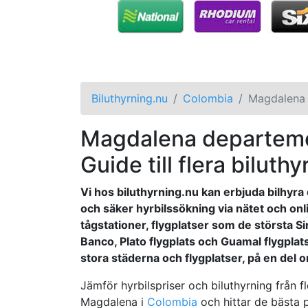
Biluthyrning.nu
Colombia
Magdalena
Magdalena departement
Guide till flera biluthy
Vi hos biluthyrning.nu kan erbjuda bilhyra d
och säker hyrbilssökning via nätet och onl
tågstationer, flygplatser som de största Si
Banco, Plato flygplats och Guamal flygplat
stora städerna och flygplatser, på en del o
Jämför hyrbilspriser och biluthyrning från f
Magdalena i
Colombia
och hittar de bästa p