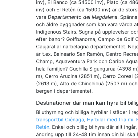
inv), El Banco (ca 54500 inv), Plato (ca 48
inv) och El Retén (ca 15900 inv) är de stör
vara
Departamento del Magdalena
. Spänna
och äldre byggnader som kan vara värda att 
Indigenous Stairs. Sugna på upplevelser och
efter banor? Golfbanorna, Campo de Golf C
Caujaral är närbelägna departementet. Nöj
är t.ex. Balneario San Ramón, Centro Recr
Champ, Aquaventura Park och Caribe Aqualan
hela familjen? Cuchilla Sigungurua (4398 m
m), Cerro Arucina (2851 m), Cerro Coreal 
(2613 m), Alto de Chinchicuá (2503 m) och
bergen i departementet.
Destinationer där man kan hyra bil bill
Biluthyrning och billiga hyrbilar i städer i r
transportbil Ciénaga
,
Hyrbilar med fria mil
Retén
. Enkel och billig bilhyra där allt ing
ändring upp till 24-48 tim innan din bil ska 