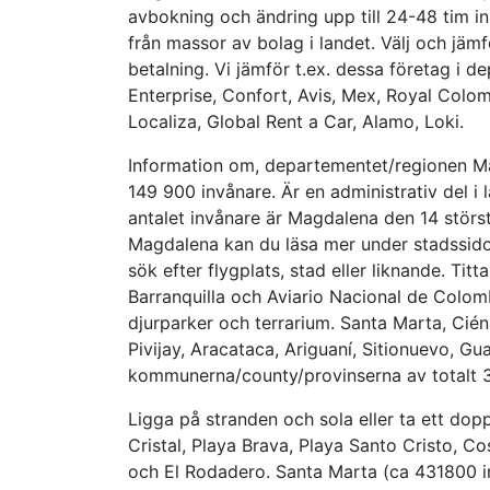
avbokning och ändring upp till 24-48 tim in
från massor av bolag i landet. Välj och jäm
betalning. Vi jämför t.ex. dessa företag i d
Enterprise, Confort, Avis, Mex, Royal Colom
Localiza, Global Rent a Car, Alamo, Loki.
Information om, departementet/regionen Ma
149 900 invånare. Är en administrativ del i l
antalet invånare är Magdalena den 14 störs
Magdalena kan du läsa mer under stadssidor
sök efter flygplats, stad eller liknande. Ti
Barranquilla och Aviario Nacional de Colomb
djurparker och terrarium. Santa Marta, Cié
Pivijay, Aracataca, Ariguaní, Sitionuevo, G
kommunerna/county/provinserna av totalt 
Ligga på stranden och sola eller ta ett dop
Cristal, Playa Brava, Playa Santo Cristo, 
och El Rodadero. Santa Marta (ca 431800 i