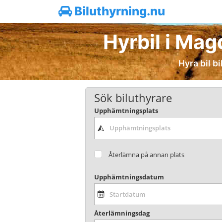
Biluthyrning.nu
Hyrbil i Mag
Hyra bil b
Sök biluthyrare
Upphämtningsplats
Återlämna på annan plats
Upphämtningsdatum
Återlämningsdag