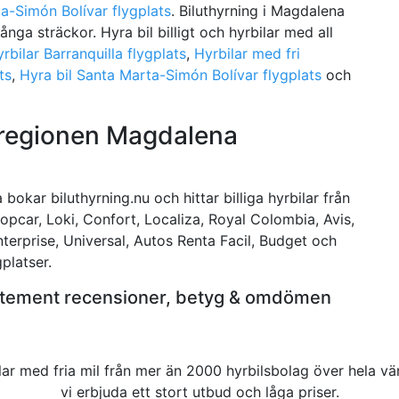
a-Simón Bolívar flygplats
. Biluthyrning i Magdalena
ånga sträckor. Hyra bil billigt och hyrbilar med all
yrbilar Barranquilla flygplats
,
Hyrbilar med fri
ts
,
Hyra bil Santa Marta-Simón Bolívar flygplats
och
i regionen Magdalena
bokar biluthyrning.nu och hittar billiga hyrbilar från
uropcar, Loki, Confort, Localiza, Royal Colombia, Avis,
nterprise, Universal, Autos Renta Facil, Budget och
gplatser.
artement recensioner, betyg & omdömen
rbilar med fria mil från mer än 2000 hyrbilsbolag över hela 
vi erbjuda ett stort utbud och låga priser.