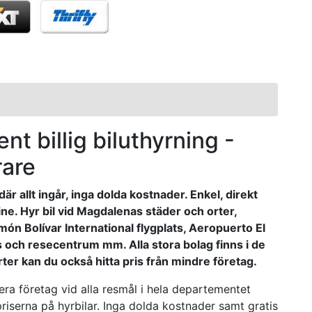
 billig biluthyrning -
rare
är allt ingår, inga dolda kostnader. Enkel, direkt
ine. Hyr bil vid Magdalenas städer och orter,
món Bolívar International flygplats, Aeropuerto El
s och resecentrum mm. Alla stora bolag finns i de
rter kan du också hitta pris från mindre företag.
lera företag vid alla resmål i hela departementet
riserna på hyrbilar. Inga dolda kostnader samt gratis