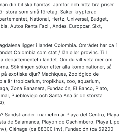
nan din bil ska hämtas. Jämför och hitta bra priser
för stora som små företag. Säker krypterad
epartementet, National, Hertz, Universal, Budget,
bia, Autos Renta Facil, Andes, Europcar, Sixt,
gdalena ligger i landet Colombia. Området har ca 1
andet Colombia som stat / län eller provins. Till
ta departementet i landet. Om du vill veta mer om
na. Sökningen söker efter alla kombinationer, så
tta på exotiska djur? Machiques, Zoológico de
ia är tropicarium, tropikhus, zoo, aquarium,
naga, Zona Bananera, Fundación, El Banco, Plato,
uamal, Puebloviejo och Santa Ana är de största
30.
p? Sandstränder i närheten är Playa del Centro, Playa
Costa de Salamanca, Playón de Cachimbero, Playa Lipe
nv), Ciénaga (ca 88300 inv), Fundación (ca 59200