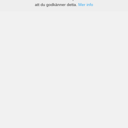
att du godkänner detta.
Mer info
Priser från kända biluthyrningsföretag men även små
lokala i Curacao