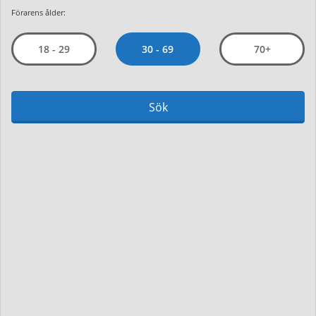
Förarens ålder:
30 - 69
18 - 29
70+
Sök