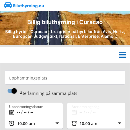
Biluthyrning.nu
Billig biluthyrning i Curacao
Billig hyrbil i Curacao - bra priser på hyrbilar från Avis, Hertz,
Europcar, Budget, Sixt, National, Enterprise, Alamo...
Upphämtningsplats
Återlämning på samma plats
Upphämtningsdatum
Återlämningsdag