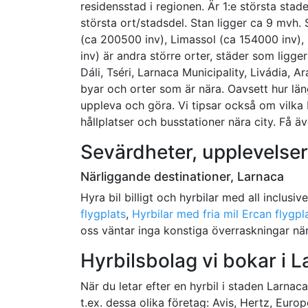
residensstad i regionen. Är 1:e största stade
största ort/stadsdel. Stan ligger ca 9 mvh.
(ca 200500 inv), Limassol (ca 154000 inv)
inv) är andra större orter, städer som ligge
Dáli, Tséri, Larnaca Municipality, Livádia, 
byar och orter som är nära. Oavsett hur län
uppleva och göra. Vi tipsar också om vilka 
hållplatser och busstationer nära city. Få äv
Sevärdheter, upplevelser
Närliggande destinationer, Larnaca
Hyra bil billigt och hyrbilar med all inclusiv
flygplats
,
Hyrbilar med fria mil Ercan flygpl
oss väntar inga konstiga överraskningar när
Hyrbilsbolag vi bokar i 
När du letar efter en hyrbil i staden Larnaca
t.ex. dessa olika företag: Avis, Hertz, Europ