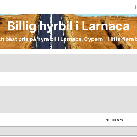
Billig hyrbil i Larnaca
ch bäst pris på hyra bil i Larnaca, Cypern - Hitta flera 