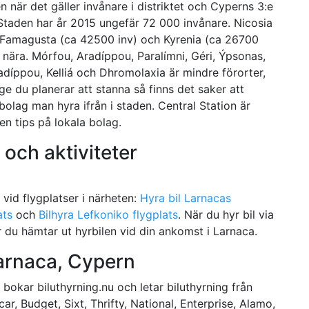
n när det gäller invånare i distriktet och Cyperns 3:e
 Staden har år 2015 ungefär 72 000 invånare. Nicosia
, Famagusta (ca 42500 inv) och Kyrenia (ca 26700
r nära. Mórfou, Aradíppou, Paralímni, Géri, Ýpsonas,
Aradíppou, Kelliá och Dhromolaxia är mindre förorter,
ge du planerar att stanna så finns det saker att
bolag man hyra ifrån i staden. Central Station är
en tips på lokala bolag.
 och aktiviteter
e vid flygplatser i närheten:
Hyra bil Larnacas
ats
och
Bilhyra Lefkoniko flygplats
. När du hyr bil via
 du hämtar ut hyrbilen vid din ankomst i Larnaca.
Larnaca, Cypern
 bokar biluthyrning.nu och letar biluthyrning från
car, Budget, Sixt, Thrifty, National, Enterprise, Alamo,