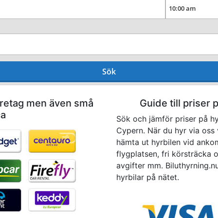
Sök
företag men även små
Guide till priser 
ca
Sök och jämför priser på hyr
Cypern. När du hyr via oss 
hämta ut hyrbilen vid ankoms
flygplatsen, fri körsträcka 
avgifter mm. Biluthyrning.nu 
hyrbilar på nätet.