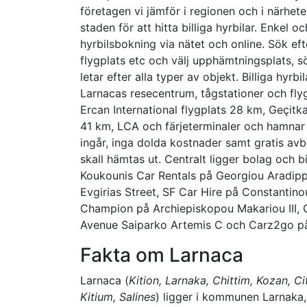
företagen vi jämför i regionen och i närhet
staden för att hitta billiga hyrbilar. Enkel o
hyrbilsbokning via nätet och online. Sök eft
flygplats etc och välj upphämtningsplats, 
letar efter alla typer av objekt. Billiga hyrbil
Larnacas resecentrum, tågstationer och flyg
Ercan International flygplats 28 km, Geçitk
41 km, LCA och färjeterminaler och hamnar i
ingår, inga dolda kostnader samt gratis avb
skall hämtas ut. Centralt ligger bolag och
Koukounis Car Rentals på Georgiou Aradippi
Evgirias Street, SF Car Hire på Constantin
Champion på Archiepiskopou Makariou III, 
Avenue Saiparko Artemis C och Carz2go på
Fakta om Larnaca
Larnaca (
Kition, Larnaka, Chittim, Kozan, Ci
Kitium, Salines
) ligger i kommunen Larnaka, 