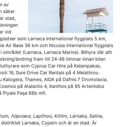
en av
ch säker
er stad,
sökningen
ar vid
platser som Larnaca International flygplats 5 km,
ale Air Base 36 km och Nicosia International flygplats
 området (Larnaca, Larnaca Marina). Bilhyra där allt
okning/ändring fram till 24-48 timmar innan bilen
 biluthyrare som Cyprus Car Hire på Kalampakas,
oti 16, Sure Drive Car Rentals på 4 Melathrou
ou Kalogera, Thames, AIDA på Dafnis 7 Dromolaxia,
Cosmos på Atalantis 4, Xanthos på 95 Artemidos
 Piyale Paşa 68b mfl.
tium, Λάρνακα, Lapithou, Kittim, Lárnaka, Salina,
distriktet Larnaka, Cypern och är en stad. Är