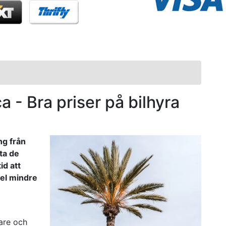
ca - Bra priser på bilhyra
ng från
tta de
id att
del mindre
rare och