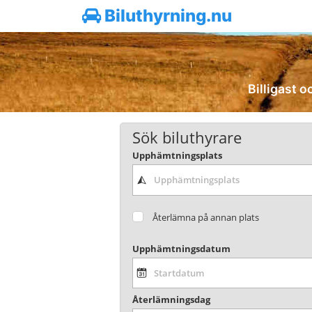
Biluthyrning.nu
Billigast o
Sök biluthyrare
Upphämtningsplats
Återlämna på annan plats
Upphämtningsdatum
Återlämningsdag