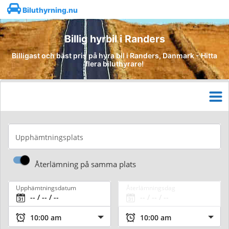
Biluthyrning.nu
Billig hyrbil i Randers
Billigast och bäst pris på hyra bil i Randers, Danmark - Hitta
flera biluthyrare!
Upphämtningsplats
Återlämning på samma plats
Upphämtningsdatum
Återlämningsdag