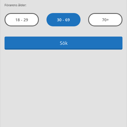
Förarens ålder:
30 - 69
18 - 29
70+
Sök