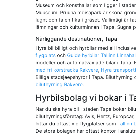
Museum och konsthallar som ligger i staden
Muuseum. Pruuna mõisapark är sköna grönom
lugnt och ta en fika i gräset. Vallimägi är 
lämningar och kulturminnen i Tapa. Sugna p
Närliggande destinationer, Tapa
Hyra bil billigt och hyrbilar med all inclusiv
flygplats
och
Guide hyrbilar Tallinn Linnahal
modeller och automatväxlade bilar i Tapa. Hy
med fri körsträcka Rakvere
,
Hyra transport
Billiga stadsjeepshyror i Tapa. Biluthyrning o
biluthyrning Rakvere
.
Hyrbilsbolag vi bokar i T
När du ska hyra bil i staden Tapa bokar bilut
biluthyrningsföretag: Avis, Hertz, Europcar,
hittar du oftast vid flygplatser som
Tallinn 
De stora bolagen har oftast kontor i anslutni