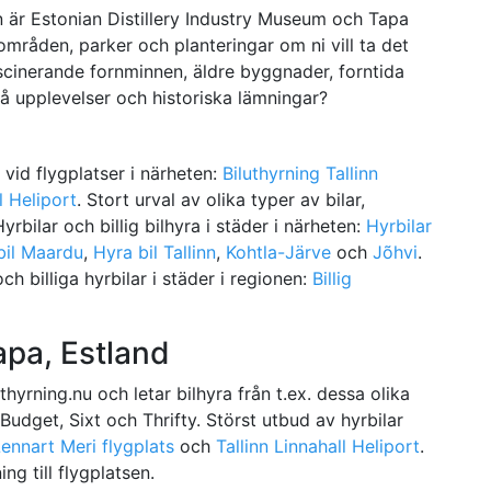
 är Estonian Distillery Industry Museum och Tapa
råden, parker och planteringar om ni vill ta det
fascinerande fornminnen, äldre byggnader, forntida
å upplevelser och historiska lämningar?
e vid flygplatser i närheten:
Biluthyrning Tallinn
l Heliport
. Stort urval av olika typer av bilar,
rbilar och billig bilhyra i städer i närheten:
Hyrbilar
bil Maardu
,
Hyra bil Tallinn
,
Kohtla-Järve
och
Jõhvi
.
ch billiga hyrbilar i städer i regionen:
Billig
apa, Estland
hyrning.nu och letar bilhyra från t.ex. dessa olika
 Budget, Sixt och Thrifty. Störst utbud av hyrbilar
Lennart Meri flygplats
och
Tallinn Linnahall Heliport
.
ng till flygplatsen.