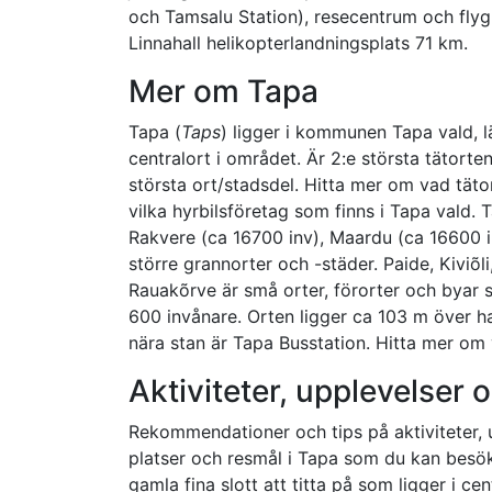
och Tamsalu Station), resecentrum och flygp
Linnahall helikopterlandningsplats 71 km.
Mer om Tapa
Tapa (
Taps
) ligger i kommunen Tapa vald, l
centralort i området. Är 2:e största tätorten
största ort/stadsdel. Hitta mer om vad tätor
vilka hyrbilsföretag som finns i Tapa vald. 
Rakvere (ca 16700 inv), Maardu (ca 16600 in
större grannorter och -städer. Paide, Kiviõl
Rauakõrve är små orter, förorter och byar s
600 invånare. Orten ligger ca 103 m över ha
nära stan är Tapa Busstation. Hitta mer om v
Aktiviteter, upplevelser
Rekommendationer och tips på aktiviteter,
platser och resmål i Tapa som du kan besök
gamla fina slott att titta på som ligger i c