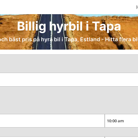
Billig hyrbil i Tapa
och bäst pris på hyra bil i Tapa, Estland - Hitta flera b