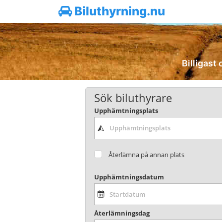
Biluthyrning.nu
Billigast 
Sök biluthyrare
Upphämtningsplats
Återlämna på annan plats
Upphämtningsdatum
Återlämningsdag