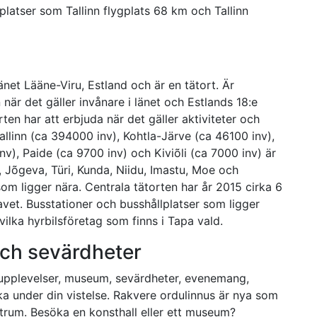
latser som Tallinn flygplats 68 km och Tallinn
änet Lääne-Viru, Estland och är en tätort. Är
 när det gäller invånare i länet och Estlands 18:e
ten har att erbjuda när det gäller aktiviteter och
Tallinn (ca 394000 inv), Kohtla-Järve (ca 46100 inv),
v), Paide (ca 9700 inv) och Kiviõli (ca 7000 inv) är
i, Jõgeva, Türi, Kunda, Niidu, Imastu, Moe och
om ligger nära. Centrala tätorten har år 2015 cirka 6
vet. Busstationer och busshållplatser som ligger
ilka hyrbilsföretag som finns i Tapa vald.
 och sevärdheter
 upplevelser, museum, sevärdheter, evenemang,
a under din vistelse. Rakvere ordulinnus är nya som
entrum. Besöka en konsthall eller ett museum?