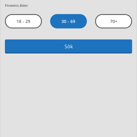
Förarens ålder:
30 - 69
18 - 29
70+
Sök