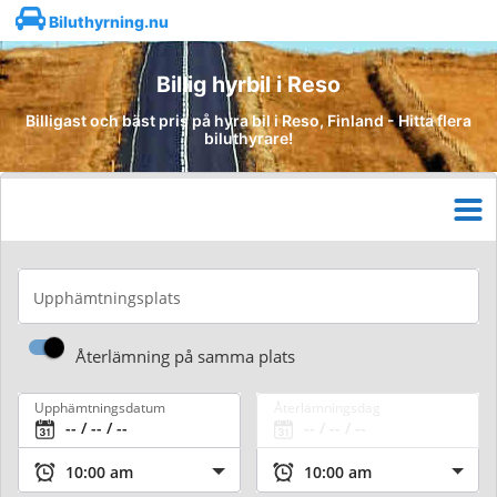
Biluthyrning.nu
Billig hyrbil i Reso
Billigast och bäst pris på hyra bil i Reso, Finland - Hitta flera
biluthyrare!
Upphämtningsplats
Återlämning på samma plats
Upphämtningsdatum
Återlämningsdag