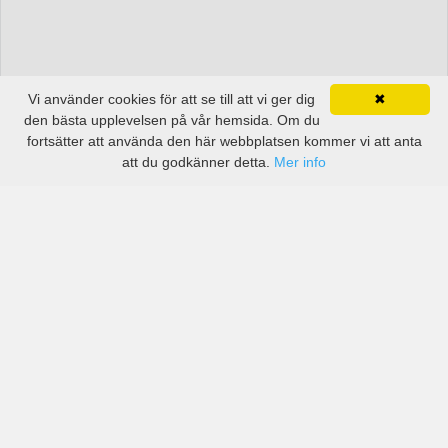
Vi använder cookies för att se till att vi ger dig
✖
den bästa upplevelsen på vår hemsida. Om du
fortsätter att använda den här webbplatsen kommer vi att anta
att du godkänner detta.
Mer info
Priser från kända biluthyrningsföretag men även små