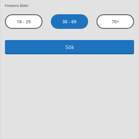
Förarens ålder:
30 - 69
18 - 29
70+
Sök