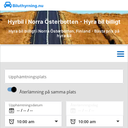
Biluthyrning.nu
Hyrbil i Norra Österbotten - Hyra bil billigt
Hyra bil billigt i Norra Österbotten, Finland - Bästa pris på
hyra bil
Upphämtningsplats
Återlämning på samma plats
Upphämtningsdatum
Återlämningsdag