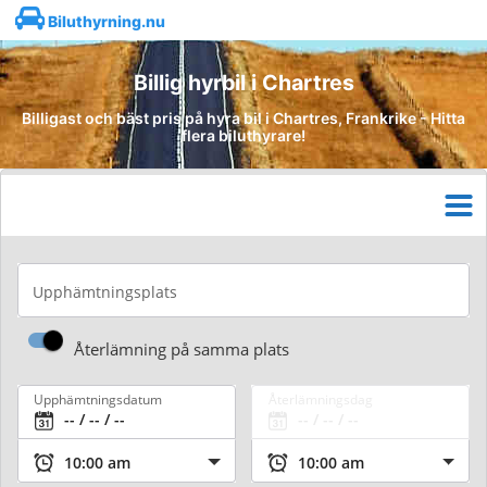
Biluthyrning.nu
Billig hyrbil i Chartres
Billigast och bäst pris på hyra bil i Chartres, Frankrike - Hitta
flera biluthyrare!
Upphämtningsplats
Återlämning på samma plats
Upphämtningsdatum
Återlämningsdag