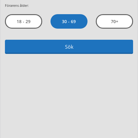
Förarens ålder:
30 - 69
18 - 29
70+
Sök