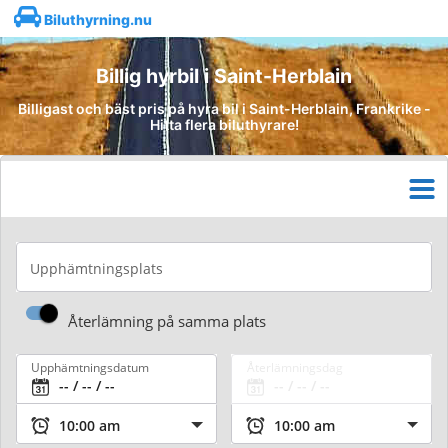
Biluthyrning.nu
Billig hyrbil i Saint-Herblain
Billigast och bäst pris på hyra bil i Saint-Herblain, Frankrike -
Hitta flera biluthyrare!
Upphämtningsplats
Återlämning på samma plats
Upphämtningsdatum
Återlämningsdag