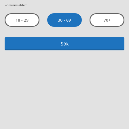
Förarens ålder:
30 - 69
18 - 29
70+
Sök