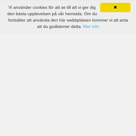
Vi använder cookies för att se till att vi ger dig
✖
den bästa upplevelsen på vår hemsida. Om du
fortsätter att använda den här webbplatsen kommer vi att anta
att du godkänner detta.
Mer info
Priser från kända biluthyrningsföretag men även små
lokala i Saint-Herblain