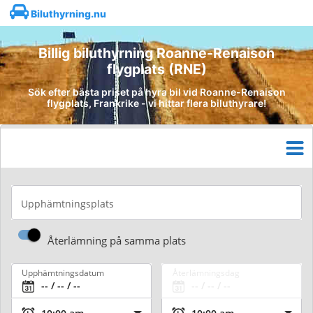
Biluthyrning.nu
Billig biluthyrning Roanne-Renaison
flygplats (RNE)
Sök efter bästa priset på hyra bil vid Roanne-Renaison
flygplats, Frankrike - vi hittar flera biluthyrare!
Upphämtningsplats
Återlämning på samma plats
Upphämtningsdatum
Återlämningsdag