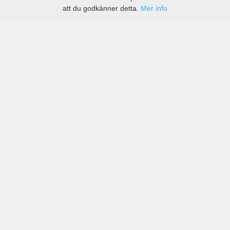
att du godkänner detta.
Mer info
Priser från kända biluthyrningsföretag men även små
lokala i Roanne-Renaison flygplats