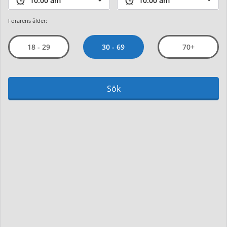
Förarens ålder:
30 - 69
18 - 29
70+
Sök