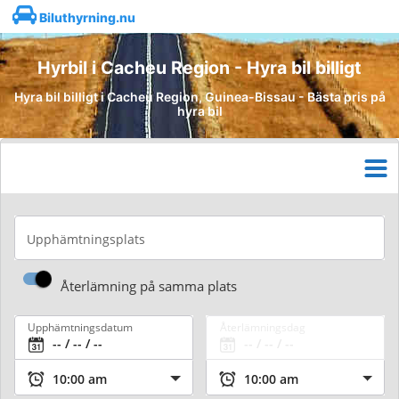
Biluthyrning.nu
Hyrbil i Cacheu Region - Hyra bil billigt
Hyra bil billigt i Cacheu Region, Guinea-Bissau - Bästa pris på
hyra bil
Upphämtningsplats
Återlämning på samma plats
Upphämtningsdatum
Återlämningsdag