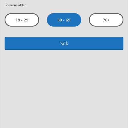
Förarens ålder:
30 - 69
18 - 29
70+
Sök