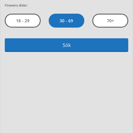
Förarens ålder:
30 - 69
18 - 29
70+
Sök