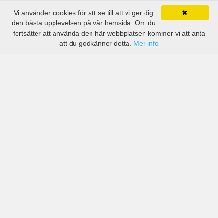
Vi använder cookies för att se till att vi ger dig
✖
den bästa upplevelsen på vår hemsida. Om du
fortsätter att använda den här webbplatsen kommer vi att anta
att du godkänner detta.
Mer info
Priser från kända biluthyrningsföretag men även små
lokala i Terbanggi Besar