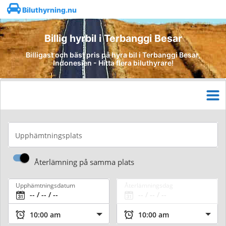
Biluthyrning.nu
Billig hyrbil i Terbanggi Besar
Billigast och bäst pris på hyra bil i Terbanggi Besar,
Indonesien - Hitta flera biluthyrare!
Upphämtningsplats
Återlämning på samma plats
Upphämtningsdatum
Återlämningsdag