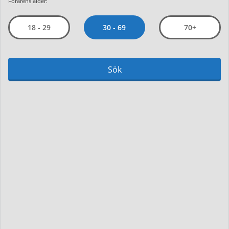
Förarens ålder:
30 - 69
18 - 29
70+
Sök