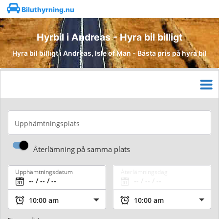
Biluthyrning.nu
Hyrbil i Andreas - Hyra bil billigt
Hyra bil billigt i Andreas, Isle of Man - Bästa pris på hyra bil
Upphämtningsplats
Återlämning på samma plats
Upphämtningsdatum
Återlämningsdag