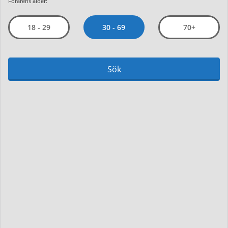
Förarens ålder:
30 - 69
18 - 29
70+
Sök