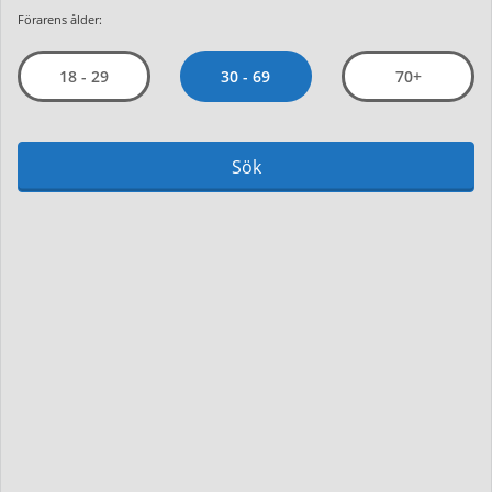
Förarens ålder:
30 - 69
18 - 29
70+
Sök