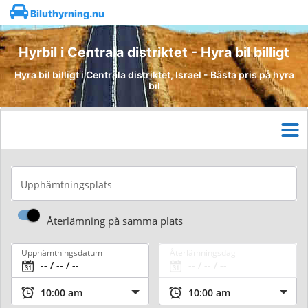
Biluthyrning.nu
Hyrbil i Centrala distriktet - Hyra bil billigt
Hyra bil billigt i Centrala distriktet, Israel - Bästa pris på hyra
bil
Upphämtningsplats
Återlämning på samma plats
Upphämtningsdatum
Återlämningsdag