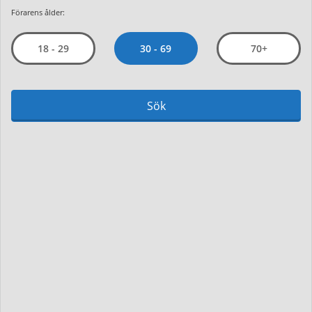
Förarens ålder:
30 - 69
18 - 29
70+
Sök