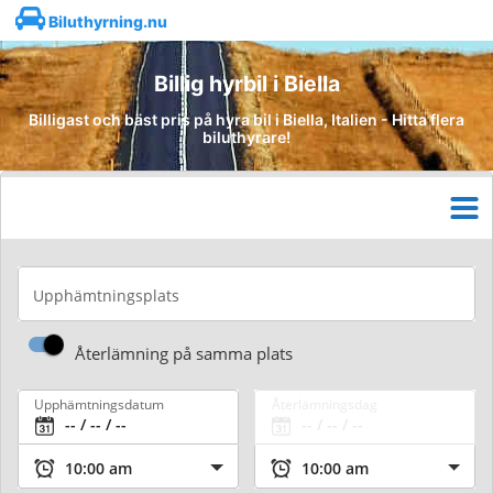
Biluthyrning.nu
Billig hyrbil i Biella
Billigast och bäst pris på hyra bil i Biella, Italien - Hitta flera
biluthyrare!
Upphämtningsplats
Återlämning på samma plats
Upphämtningsdatum
Återlämningsdag