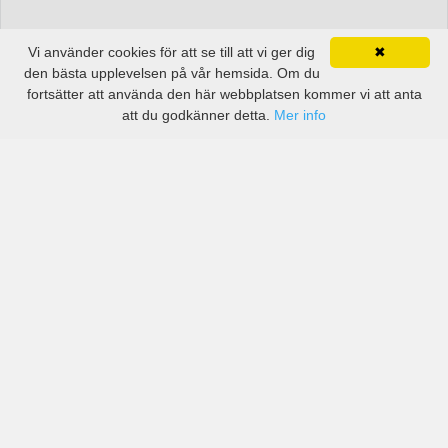
Vi använder cookies för att se till att vi ger dig
✖
den bästa upplevelsen på vår hemsida. Om du
fortsätter att använda den här webbplatsen kommer vi att anta
att du godkänner detta.
Mer info
Priser från kända biluthyrningsföretag men även små
lokala i Nuoro