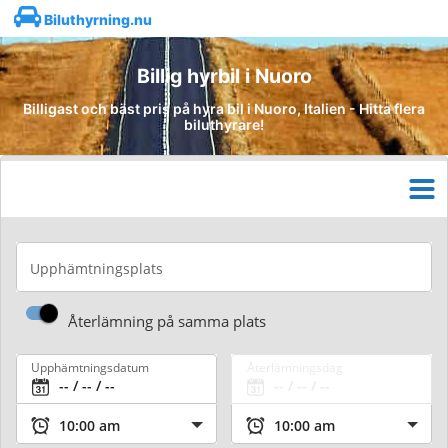
Biluthyrning.nu
Billig hyrbil i Nuoro
Billigast och bäst pris på hyra bil i Nuoro, Italien - Hitta flera
biluthyrare!
Upphämtningsplats
Återlämning på samma plats
Upphämtningsdatum
Återlämningsdag