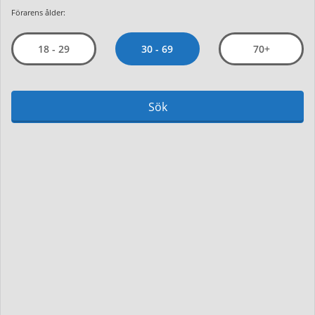
Förarens ålder:
30 - 69
18 - 29
70+
Sök