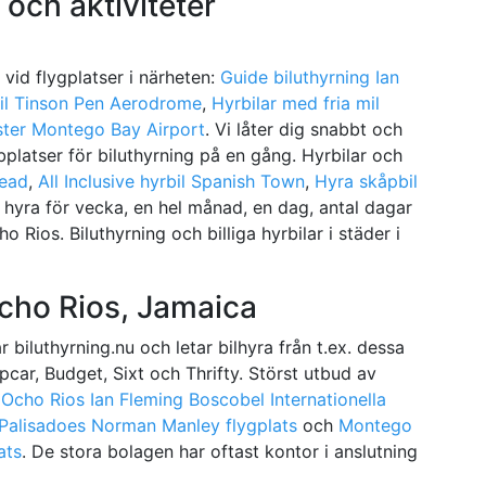
 och aktiviteter
e vid flygplatser i närheten:
Guide biluthyrning Ian
il Tinson Pen Aerodrome
,
Hyrbilar med fria mil
ter Montego Bay Airport
. Vi låter dig snabbt och
bplatser för biluthyrning på en gång. Hyrbilar och
tead
,
All Inclusive hyrbil Spanish Town
,
Hyra skåpbil
 hyra för vecka, en hel månad, en dag, antal dagar
o Rios. Biluthyrning och billiga hyrbilar i städer i
Ocho Rios, Jamaica
 biluthyrning.nu och letar bilhyra från t.ex. dessa
opcar, Budget, Sixt och Thrifty. Störst utbud av
m
Ocho Rios Ian Fleming Boscobel Internationella
Palisadoes Norman Manley flygplats
och
Montego
ats
. De stora bolagen har oftast kontor i anslutning