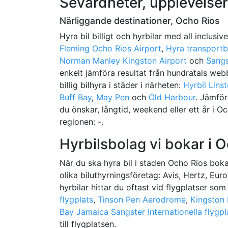
Sevärdheter, upplevelser
Närliggande destinationer, Ocho Rios
Hyra bil billigt och hyrbilar med all inclusiv
Fleming Ocho Rios Airport
,
Hyra transportb
Norman Manley Kingston Airport
och
Sangs
enkelt jämföra resultat från hundratals web
billig bilhyra i städer i närheten:
Hyrbil Lins
Buff Bay
,
May Pen
och
Old Harbour
. Jämför
du önskar, långtid, weekend eller ett år i Och
regionen: -.
Hyrbilsbolag vi bokar i 
När du ska hyra bil i staden Ocho Rios bokar
olika biluthyrningsföretag: Avis, Hertz, Eur
hyrbilar hittar du oftast vid flygplatser so
flygplats
,
Tinson Pen Aerodrome
,
Kingston 
Bay Jamaica Sangster Internationella flygpl
till flygplatsen.