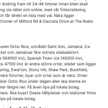
 ändring fram till 24-48 timmar innan bilen skall
ing via nätet och online. med vår fritextsökning
h får direkt en lista med val. Nära ligger
 Corner of Milford Rd & Dacosta Drive at The Rubis
munen Ocho Rios, området Saint Ann, Jamaica. 2:e
iktet och Jamaicas 18:e största stadsdel/ort.
a 584000 inv), Spanish Town (ca 145000 inv),
 47100 inv) är andra större orter, städer som ligger
pring, Ewarton, Stony Hill, Shaw Park, Buckfield,
dre förorter, byar och orter som är nära. Orten
öker Ocho Rios under dagen eller ska stanna en
 mer längre ner. Få även tips på lokala bolag.
nare. Åka buss? Dessa hållplatser och stationer finns
ips på lokala bolag.