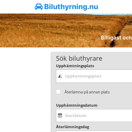
Biluthyrning.nu
Billigast och
Sök biluthyrare
Upphämtningsplats
Återlämna på annan plats
Upphämtningsdatum
Återlämningsdag