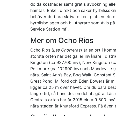
dolda kostnader samt gratis avbokning eller
hämtas. Enkel, direkt och säker hyrbilssökn
behöver du bara skriva orten, platsen etc oc
hyrbilsbolagen och biluthyrare som Avis på
Service Station mfl.
Mer om Ocho Rios
Ocho Rios (
Las Chorreras
) är en ort i kom
största orten när det gäller invånare i distr
Kingston (ca 937700 inv), New Kingston (c
Portmore (ca 102900 inv) och Mandeville (ca
nära. Saint Ann’s Bay, Bog Walk, Constant S
Great Pond, Milford och Eden Bowers är min
ligger ca 25 m över havet. Om du bara bes
längre tid, så finns det en del att göra. Läs
Centrala orten har år 2015 cirka 9 500 invå
nära staden är Knutsford Express. Få även t