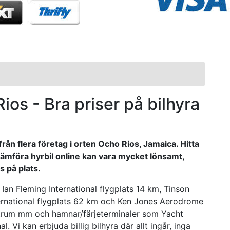
 Rios - Bra priser på bilhyra
från flera företag i orten Ocho Rios, Jamaica. Hitta
 jämföra hyrbil online kan vara mycket lönsamt,
 på plats.
 Ian Fleming International flygplats 14 km, Tinson
national flygplats 62 km och Ken Jones Aerodrome
ntrum mm och hamnar/färjeterminaler som Yacht
 Vi kan erbjuda billig bilhyra där allt ingår, inga