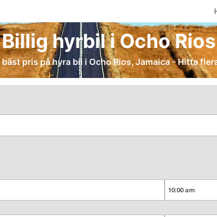
Billig hyrbil i Ocho Rios
 bäst pris på hyra bil i Ocho Rios, Jamaica - Hitta fler