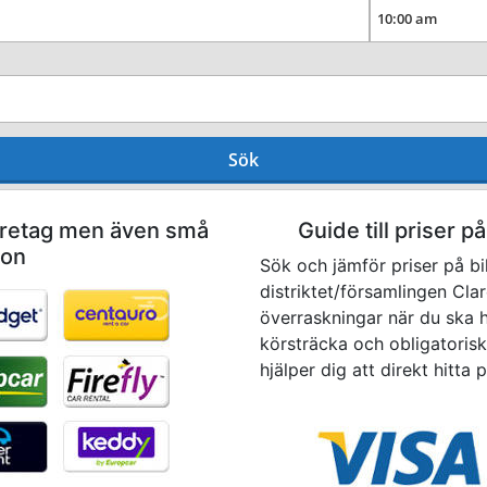
Sök
företag men även små
Guide till priser p
don
Sök och jämför priser på bi
distriktet/församlingen Cla
överraskningar när du ska hä
körsträcka och obligatoriska
hjälper dig att direkt hitta 