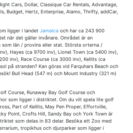
, Right Cars, Dollar, Classique Car Rentals, Advantage,
als, Budget, Hertz, Enterprise, Alamo, Thrifty, addCar,
om ligger i landet
Jamaica
och har ca 243 900
tet när det gäller invånare. Området är en
som län / provins eller stat. Största orterna /
inv), Hayes (ca 9700 inv), Lionel Town (ca 5400 inv),
00 inv), Race Course (ca 3000 inv), Kellits (ca
 sol på stranden? Kan göras vid Farquhars Beach och
esök! Bull Head (547 m) och Mount Industry (321 m)
Golf Course, Runaway Bay Golf Course och
som ligger i distriktet. Om du vill spela lite golf
oss, Part of Kellits, May Pen Proper, Effortville,
ky Point, Crofts Hill, Sandy Bay och York Town är
triktet som delas in 83 delar. Besöka ett Zoo med
errarium, tropikhus och djurparker som ligger i