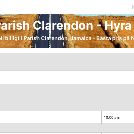
Parish Clarendon - Hyra b
il billigt i Parish Clarendon, Jamaica - Bästa pris på h