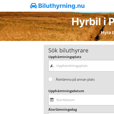
Biluthyrning.nu
Hyrbil i 
Hyra b
Sök biluthyrare
Upphämtningsplats
Återlämna på annan plats
Upphämtningsdatum
Återlämningsdag