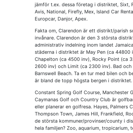
jämför t.ex. dessa företag i distriktet, Sixt
Avis, National, Firefly, Mex, Island Car Rent
Europcar, Danjor, Apex.
Fakta om, Clarendon är ett distrikt/parish s
invånare. Clarendon är den 3 största distrik
administrativ indelning inom landet Jamaica 
städerna i distriktet är May Pen (ca 44800 
Chapelton (ca 4500 inv), Rocky Point (ca 32
2600 inv) och Limit (ca 2300 inv). Bad och
Barnswell Beach. Ta en tur med bilen och b
är bland de topp högsta bergen i distriktet.
Constant Spring Golf Course, Manchester 
Caymanas Golf och Country Club är golfbanor 
eller planerar en golfresa. Hayes, Palmers Cr
Thompson Town, James Hill, Frankfield, Roc
de största kommuner/provinser/county i dis
hela familjen? Zoo, aquarium, tropicarium, t