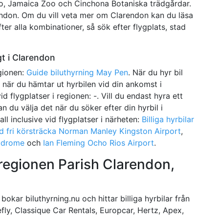
o, Jamaica Zoo och Cinchona Botaniska trädgårdar.
rendon. Om du vill veta mer om Clarendon kan du läsa
er alla kombinationer, så sök efter flygplats, stad
gt i Clarendon
egionen:
Guide biluthyrning May Pen
. När du hyr bil
 när du hämtar ut hyrbilen vid din ankomst i
vid flygplatser i regionen: -. Vill du endast hyra ett
n du välja det när du söker efter din hyrbil i
all inclusive vid flygplatser i närheten:
Billiga hyrbilar
d fri körsträcka Norman Manley Kingston Airport
,
odrome
och
Ian Fleming Ocho Rios Airport
.
 regionen Parish Clarendon,
okar biluthyrning.nu och hittar billiga hyrbilar från
refly, Classique Car Rentals, Europcar, Hertz, Apex,