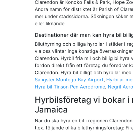
Clarendon är Konoko Falls & Park, Hope Zo
Andra namn för distriktet är Parish of Cla
mer under stadssidorna. Sökningen söker eft
eller liknande.
Destinationer där man kan hyra bil billi
Biluthyrning och billiga hyrbilar i städer i r
via oss väntar inga konstiga överraskningar
Clarendon. Hyrbil fria mil och billig bilhyra 
fordon direkt från ett företag du föredrar ka
Clarendon. Hyra bil billigt och hyrbilar med 
Sangster Montego Bay Airport
,
Hyrbilar me
Hyra bil Tinson Pen Aerodrome
,
Negril Aer
Hyrbilsföretag vi bokar i
Jamaica
När du ska hyra en bil i regionen Clarendon b
t.ex. följande olika biluthyrningsföretag: Fi