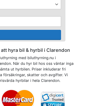
å att hyra bil & hyrbil i Clarendon
luthyrning med biluthyrning.nu i
rendon. När du hyr bil hos oss väntar inga
mta ut hyrbilen. Priser inkluderar fri
 försäkringar, skatter och avgifter. Vi
prisvärda hyrbilar i hela Clarendon.