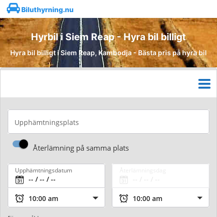
Biluthyrning.nu
Hyrbil i Siem Reap - Hyra bil billigt
Hyra bil billigt i Siem Reap, Kambodja - Bästa pris på hyra bil
Upphämtningsplats
Återlämning på samma plats
Upphämtningsdatum
Återlämningsdag