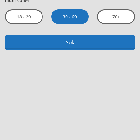
Förarens ålder:
30 - 69
18 - 29
70+
Sök