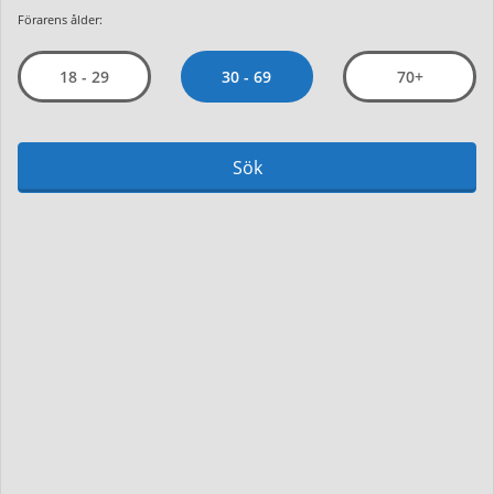
Förarens ålder:
30 - 69
18 - 29
70+
Sök