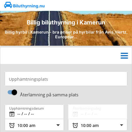
Biluthyrning.nu
Billig biluthyrning i Kamerun
Billig hyrbil i Kamerun - bra priser på hyrbilar från Avis, Hertz,
Europcar...
Upphämtningsplats
Återlämning på samma plats
Upphämtningsdatum
Återlämningsdag