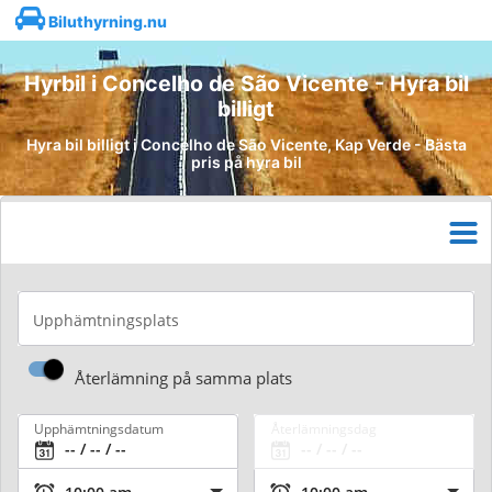
Biluthyrning.nu
Hyrbil i Concelho de São Vicente - Hyra bil
billigt
Hyra bil billigt i Concelho de São Vicente, Kap Verde - Bästa
pris på hyra bil
Upphämtningsplats
Återlämning på samma plats
Upphämtningsdatum
Återlämningsdag