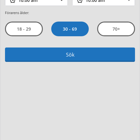
Förarens ålder:
30 - 69
18 - 29
70+
Sök