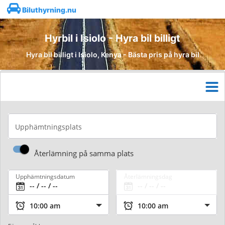
Biluthyrning.nu
Hyrbil i Isiolo - Hyra bil billigt
Hyra bil billigt i Isiolo, Kenya - Bästa pris på hyra bil
Upphämtningsplats
Återlämning på samma plats
Upphämtningsdatum
Återlämningsdag