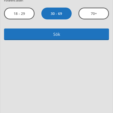
Förarens ålder:
30 - 69
18 - 29
70+
Sök