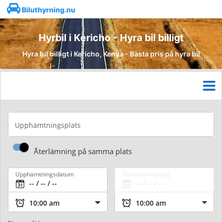
Biluthyrning.nu
Hyrbil i Kericho - Hyra bil billigt
Hyra bil billigt i Kericho, Kenya - Bästa pris på hyra bil
Upphämtningsplats
Återlämning på samma plats
Upphämtningsdatum
Återlämningsdag