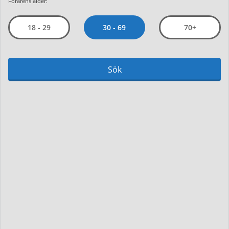
Förarens ålder:
30 - 69
18 - 29
70+
Sök