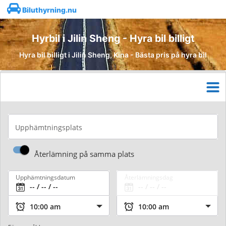
Biluthyrning.nu
Hyrbil i Jilin Sheng - Hyra bil billigt
Hyra bil billigt i Jilin Sheng, Kina - Bästa pris på hyra bil
Upphämtningsplats
Återlämning på samma plats
Upphämtningsdatum
Återlämningsdag