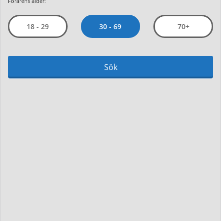
Förarens ålder:
30 - 69
18 - 29
70+
Sök