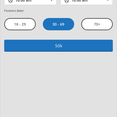
Förarens ålder:
30 - 69
18 - 29
70+
Sök