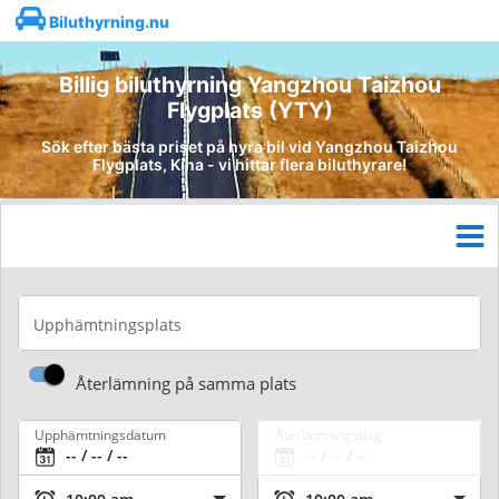
Biluthyrning.nu
Billig biluthyrning Yangzhou Taizhou
Flygplats (YTY)
Sök efter bästa priset på hyra bil vid Yangzhou Taizhou
Flygplats, Kina - vi hittar flera biluthyrare!
Upphämtningsplats
Återlämning på samma plats
Upphämtningsdatum
Återlämningsdag