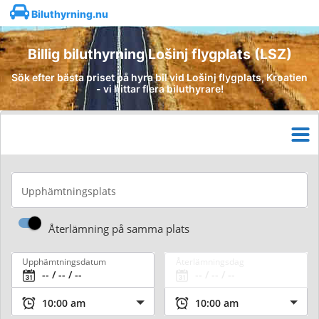
Biluthyrning.nu
Billig biluthyrning Lošinj flygplats (LSZ)
Sök efter bästa priset på hyra bil vid Lošinj flygplats, Kroatien
- vi hittar flera biluthyrare!
Upphämtningsplats
Återlämning på samma plats
Upphämtningsdatum
Återlämningsdag