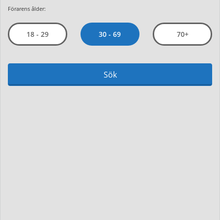
Förarens ålder:
30 - 69
18 - 29
70+
Sök