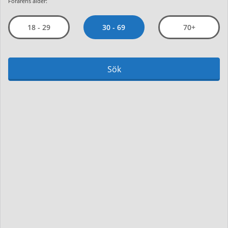
Förarens ålder:
30 - 69
18 - 29
70+
Sök