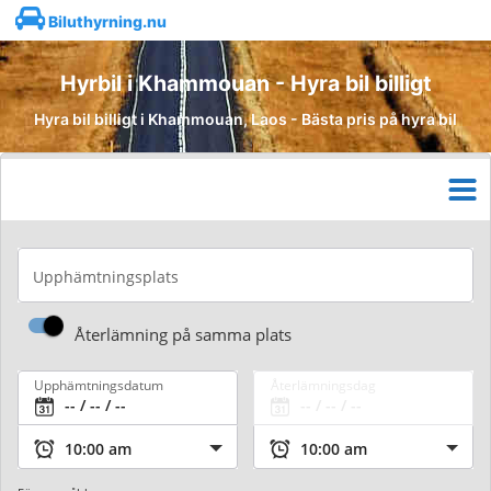
Biluthyrning.nu
Hyrbil i Khammouan - Hyra bil billigt
Hyra bil billigt i Khammouan, Laos - Bästa pris på hyra bil
Upphämtningsplats
Återlämning på samma plats
Upphämtningsdatum
Återlämningsdag