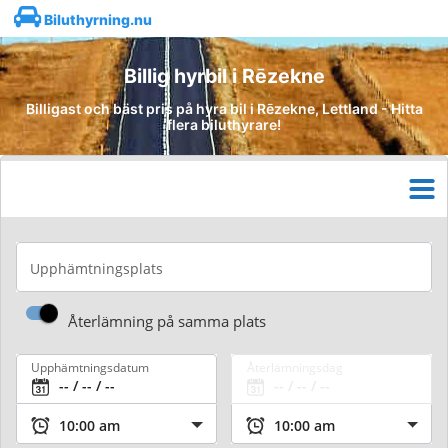
Biluthyrning.nu
Billig hyrbil i Rēzekne
Billigast och bäst pris på hyra bil i Rēzekne, Lettland - Hitta
flera biluthyrare!
Upphämtningsplats
Återlämning på samma plats
Upphämtningsdatum
Återlämningsdag