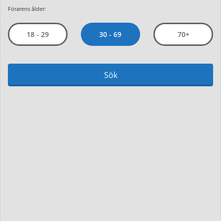
Förarens ålder:
30 - 69
18 - 29
70+
Sök